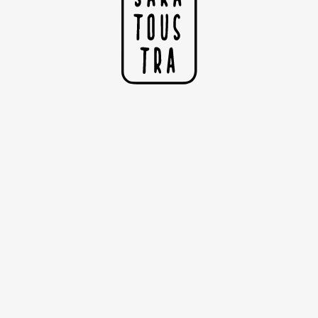
L'étoilé
"Toi, tu auras des étoiles comme personne n'en a...
Quand tu regarderas le ciel, la nuit, puisque j'habiterai
dans l'une d'elles, puisque je rirai dans l'une d'elles, alors ce
sera pour toi comme si riaient toutes les étoiles.
Tu auras, toi, des étoiles qui savent rire !"
Antoine-de-saint-exupery
I
©Copyright Sarah Nyangué
N
F
B
R
S
F
H
N
L
E
I