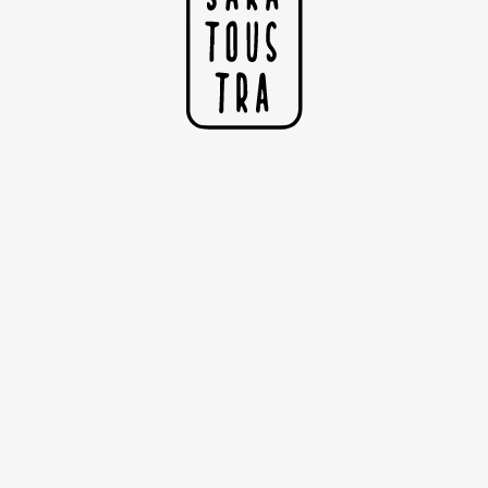
Affiche d'exposition
Affiche d'exposition
Imprimée sur papier satiné 200g
Dimensions : 29.7cm x 42cm (A3)
©Copyright Sarah Nyangué
I
N
F
B
R
S
F
H
N
L
E
I