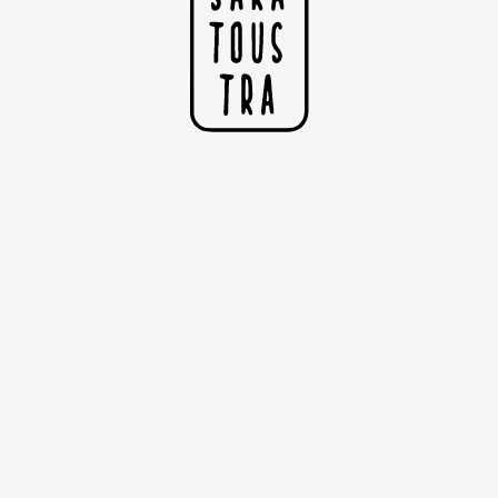
La grand faim
Animation pour le fun.
©Copyright Sarah Nyangué
I
N
F
B
R
S
F
H
N
L
E
I